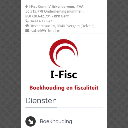
I-Fisc CommV, Erkende venn. ITAA
50.515.778 Ondernemingsnummer :
BE0720.642.791 - RPR Gent
0499 40 76 47
Biezenstraat 1A, 9940 Evergem (Belzele)
isabel@i-fisc.be
Diensten
Boekhouding
Fisca