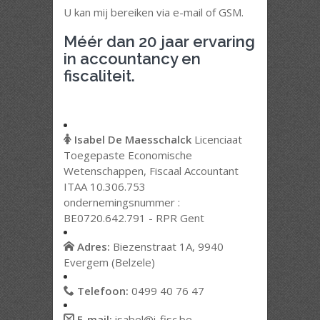
U kan mij bereiken via e-mail of GSM.
Méér dan 20 jaar ervaring
in accountancy en
fiscaliteit.
Isabel De Maesschalck
Licenciaat
Toegepaste Economische
Wetenschappen, Fiscaal Accountant
ITAA 10.306.753
ondernemingsnummer :
BE0720.642.791 - RPR Gent
Adres:
Biezenstraat 1A, 9940
Evergem (Belzele)
Telefoon:
0499 40 76 47
E-mail:
isabel@i-fisc.be