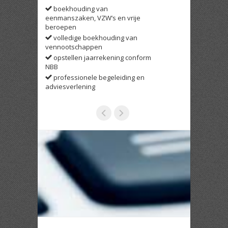
boekhouding van
opmaak aan
eenmanszaken, VZW’s en vrije
en vennootsch
beroepen
rechtspersone
volledige boekhouding van
indienen bt
vennootschappen
begeleiding,
opstellen jaarrekening conform
advies bij bel
NBB
controles
professionele begeleiding en
allerhande 
adviesverlening